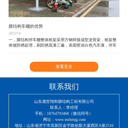
膜结构车棚的优势
2023/7/4
一，膜结构停车棚整体框架采用方钢焊接成型龙骨架，框架整
体做防锈处理，刷防锈底漆三遍，表面喷涂白色汽车漆，停车
棚主立柱采用150×150镀锌方管作停车棚的支撑柱，车棚身整体
结构牢固抗震防风系数高，耐腐蚀
查看更多
联系我们
山东晟世翔和膜结构工程有限公司
联系人：李经理
手机：18764793468（微信同号）
网址：www.ssxhmjg.com
地址：山东省济宁市高新区金宇路创新大厦西区A座2516