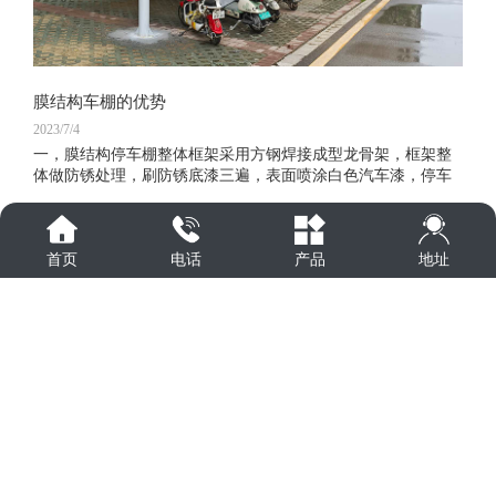
膜结构车棚的优势
2023/7/4
一，膜结构停车棚整体框架采用方钢焊接成型龙骨架，框架整
体做防锈处理，刷防锈底漆三遍，表面喷涂白色汽车漆，停车
棚主立柱采用150×150镀锌方管作停车棚的支撑柱，车棚身整体
结构牢固抗震防风系数高，耐腐蚀
查看更多
地址
首页
电话
产品
联系我们
山东晟世翔和膜结构工程有限公司
联系人：李经理
手机：18764793468（微信同号）
网址：www.ssxhmjg.com
地址：山东省济宁市高新区金宇路创新大厦西区A座2516