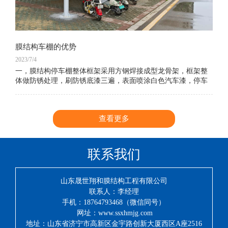
膜结构车棚的优势
2023/7/4
一，膜结构停车棚整体框架采用方钢焊接成型龙骨架，框架整
体做防锈处理，刷防锈底漆三遍，表面喷涂白色汽车漆，停车
棚主立柱采用150×150镀锌方管作停车棚的支撑柱，车棚身整体
结构牢固抗震防风系数高，耐腐蚀
查看更多
联系我们
山东晟世翔和膜结构工程有限公司
联系人：李经理
手机：18764793468（微信同号）
网址：www.ssxhmjg.com
地址：山东省济宁市高新区金宇路创新大厦西区A座2516